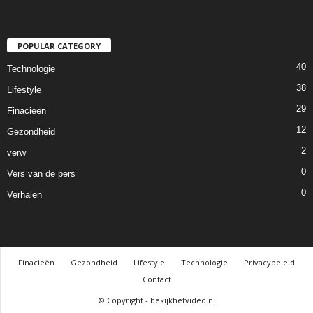
POPULAR CATEGORY
40
Technologie
38
Lifestyle
29
Finacieën
12
Gezondheid
2
verw
0
Vers van de pers
0
Verhalen
Finacieën
Gezondheid
Lifestyle
Technologie
Privacybeleid
Contact
© Copyright - bekijkhetvideo.nl