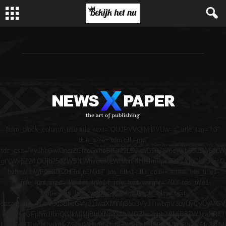
[tdm_block_column_title title_text=”QUJPVVQlMjBVUw==” title_tag=”h3″
title_size=”tdm-title-md”
tdc_css=”eyJhbGwiOnsiZGlzcGxheSI6IiJ9LCJwaG9uZSI6eyJjb250ZW50LW
gtYWxpZ24iOiJjb250ZW50LWhvcml6LWNlbnRlciIsImRpc3BsYXkiOiIifSwicG
hvbmVfbWF4X3dpZHRoIjo3Njd9″ tds_title1-title_color=”#ffffff” tds_title1-
f_title_font_size=”18″ tds_title1-f_title_font_weight=”700″ tds_title1-
f_title_font_line_height=”1″][tdm_block_inline_text
description=”TmV3c3BhcGVyJTIwaXMlMjB5b3VyJTIwbmV3cyUyQyUyMGV
udGVydGFpbm1lbnQlMkMlMjBtdXNpYyUyMGZhc2hpb24lMjB3ZWJzaXRlLi
UyMFdlJTIwcHJvdmlkZSUyMHlvdSUyMHdpdGglMjB0aGUlMjBsYXRlc3QlMj