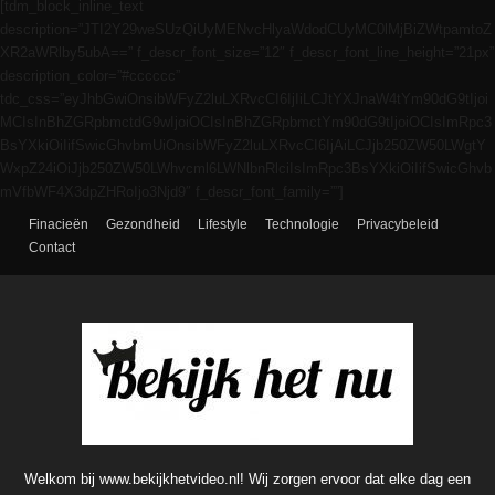
[tdm_block_inline_text
description=”JTI2Y29weSUzQiUyMENvcHlyaWdodCUyMC0lMjBiZWtpamtoZ
XR2aWRlby5ubA==” f_descr_font_size=”12″ f_descr_font_line_height=”21px”
description_color=”#cccccc”
tdc_css=”eyJhbGwiOnsibWFyZ2luLXRvcCI6IjIiLCJtYXJnaW4tYm90dG9tIjoi
MCIsInBhZGRpbmctdG9wIjoiOCIsInBhZGRpbmctYm90dG9tIjoiOCIsImRpc3
BsYXkiOiIifSwicGhvbmUiOnsibWFyZ2luLXRvcCI6IjAiLCJjb250ZW50LWgtY
WxpZ24iOiJjb250ZW50LWhvcml6LWNlbnRlciIsImRpc3BsYXkiOiIifSwicGhvb
mVfbWF4X3dpZHRoIjo3Njd9″ f_descr_font_family=””]
Finacieën
Gezondheid
Lifestyle
Technologie
Privacybeleid
Contact
Welkom bij www.bekijkhetvideo.nl! Wij zorgen ervoor dat elke dag een