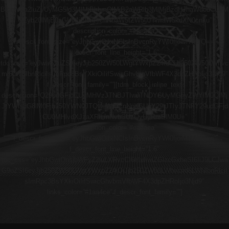
BicmVha2luZyUyMG5ld3MlMjBhbmQlMjB2aWRlb3MlMjBzdHJhaWdodCUyM
GZyb20lMjB0aGUlMjBlbnRlcnRhaW5tZW50JTIwaW5kdXN0cnku”
description_color=”#eaeaea”
f_descr_font_size=”eyJhbGwiOiIxNCIsInBvcnRyYWl0IjoiMTMifQ==”
f_descr_font_line_height=”1.6″
tdc_css=”eyJwaG9uZSI6eyJjb250ZW50LWgtYWxpZ24iOiJjb250ZW50LWhvc
ml6LWNlbnRlciIsImRpc3BsYXkiOiIifSwicGhvbmVfbWF4X3dpZHRoIjo3Njd9″
f_descr_font_family=””][tdm_block_inline_text
description=”Q29udGFjdCUyMHVzJTNBJTIwJTNDYSUyMGhyZWYlM0QlMj
JtYWlsdG8lM0Fjb250YWN0JTQweW91cnNpdGUuY29tJTIyJTNFY29udGFjd
CU0MHlvdXJzaXRlLmNvbSUzQyUyRmElM0U=”
description_color=”#eaeaea”
f_descr_font_size=”eyJhbGwiOiIxNCIsInBvcnRyYWl0IjoiMTMifQ==”
f_descr_font_line_height=”1.6″
tdc_css=”eyJhbGwiOnsibWFyZ2luLXRvcCI6IjIxIiwiZGlzcGxheSI6IiJ9LCJwa
G9uZSI6eyJjb250ZW50LWgtYWxpZ24iOiJjb250ZW50LWhvcml6LWNlbnRlciI
sImRpc3BsYXkiOiIifSwicGhvbmVfbWF4X3dpZHRoIjo3Njd9″
links_color=”#1aa4ce” f_descr_font_family=””]