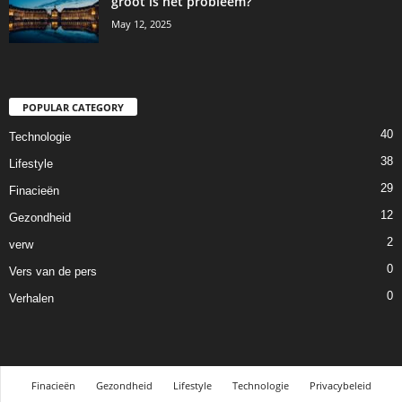
groot is het probleem?
May 12, 2025
POPULAR CATEGORY
40
Technologie
38
Lifestyle
29
Finacieën
12
Gezondheid
2
verw
0
Vers van de pers
0
Verhalen
Finacieën
Gezondheid
Lifestyle
Technologie
Privacybeleid